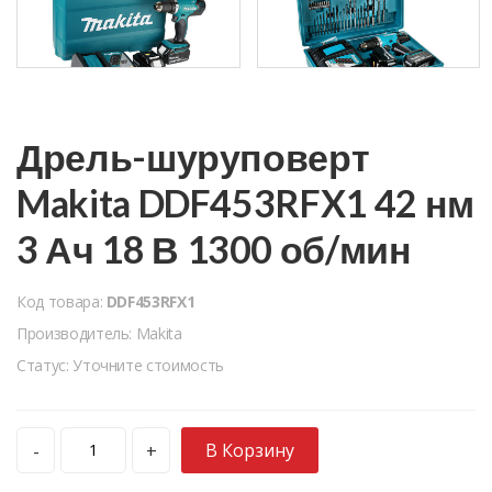
Дрель-шуруповерт
Makita DDF453RFX1 42 нм
3 Ач 18 В 1300 об/мин
Код товара:
DDF453RFX1
Производитель: Makita
Статус: Уточните стоимость
В Корзину
-
+