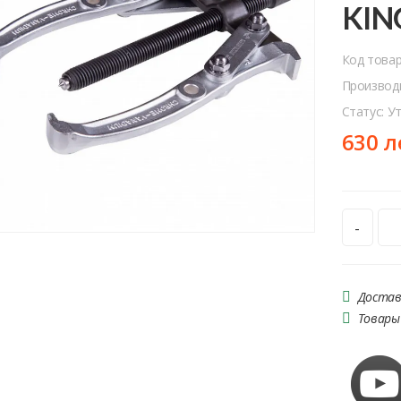
KIN
Код това
Производ
Статус: У
630 л
-
Достав
Товары