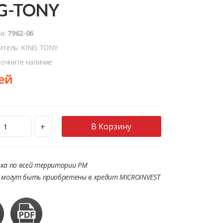
G-TONY
ра:
7962-06
итель: KING TONY
точните наличие
ей
В Корзину
+
ка по всей территории РМ
 могут быть приобретены в кредит MICROINVEST