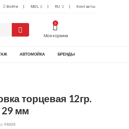
Войти
MDL
RU
Контакты
0
Моя корзина
0
ТАЖ
АВТОМОЙКА
БРЕНДЫ
овка торцевая 12гр.
" 29 мм
ра:
F6029