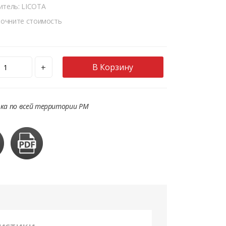
итель: LICOTA
точните стоимость
В Корзину
+
ка по всей территории РМ