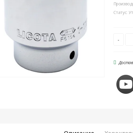
Производ
Статус: У
-
Достав