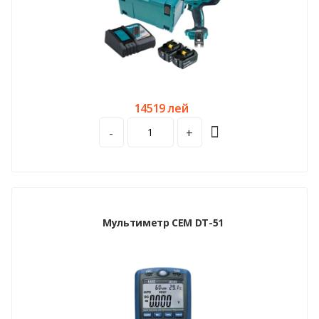
14519 лей
-
+
Мультиметр CEM DT-51