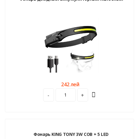
242 лей
-
+
Фонарь KING TONY 3W COB + 5 LED