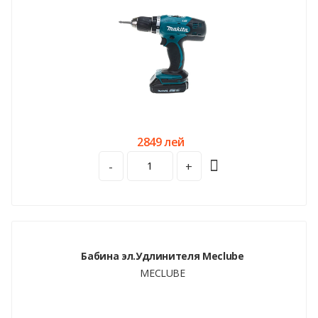
2849 лей
-
+
Бабина эл.Удлинителя Meclube
MECLUBE