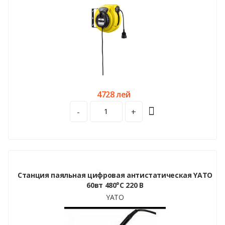
4728 лей
-
+
Станция паяльная цифровая антистатическая YATO
60вт 480°C 220 В
YATO