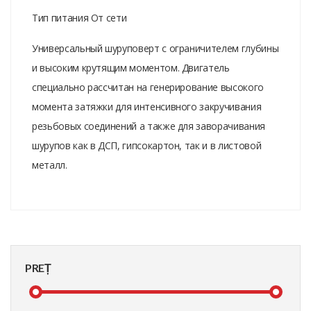
Тип питания От сети
Универсальный шуруповерт с ограничителем глубины
и высоким крутящим моментом. Двигатель
специально рассчитан на генерирование высокого
момента затяжки для интенсивного закручивания
резьбовых соединений а также для заворачивания
шурупов как в ДСП, гипсокартон, так и в листовой
металл.
PREȚ