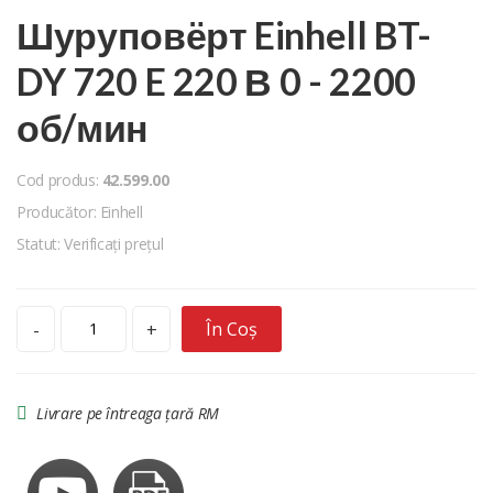
Шуруповёрт Einhell BT-
DY 720 E 220 В 0 - 2200
об/мин
Cod produs:
42.599.00
Producător: Einhell
Statut: Verificați prețul
În Coș
-
+
Livrare pe întreaga țară RM