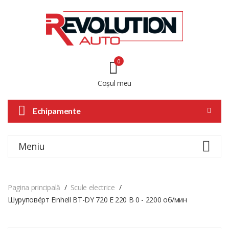
0
Coșul meu
Echipamente
Meniu
Pagina principală
Scule electrice
Шуруповёрт Einhell BT-DY 720 E 220 В 0 - 2200 об/мин