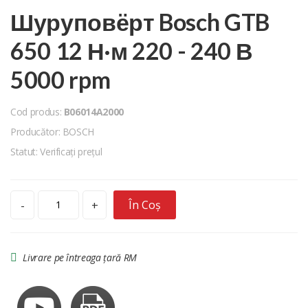
Шуруповёрт Bosch GTB
650 12 Н·м 220 - 240 В
5000 rpm
Cod produs:
B06014A2000
Producător: BOSCH
Statut: Verificați prețul
În Coș
-
+
Livrare pe întreaga țară RM