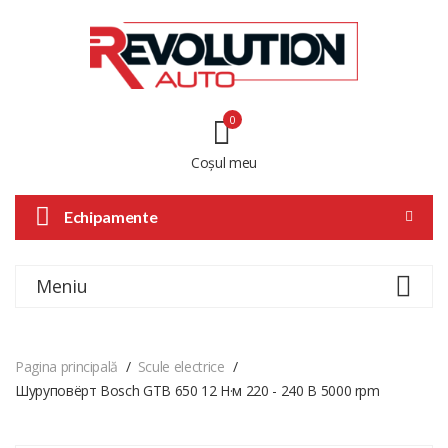
0
Coșul meu
Echipamente
Meniu
Pagina principală
Scule electrice
Шуруповёрт Bosch GTB 650 12 Н·м 220 - 240 В 5000 rpm