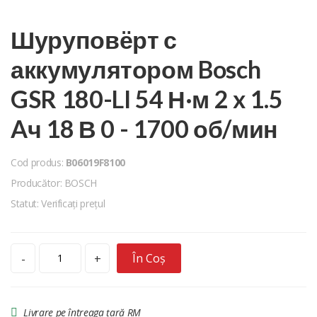
Шуруповёрт с
аккумулятором Bosch
GSR 180-LI 54 Н·м 2 x 1.5
Aч 18 В 0 - 1700 об/мин
Cod produs:
B06019F8100
Producător: BOSCH
Statut: Verificați prețul
În Coș
-
+
Livrare pe întreaga țară RM