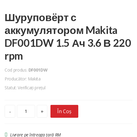
Шуруповёрт с
аккумулятором Makita
DF001DW 1.5 Ач 3.6 В 220
rpm
Cod produs:
DF001DW
Producător: Makita
Statut: Verificați prețul
În Coș
-
+
Livrare pe întreaga țară RM