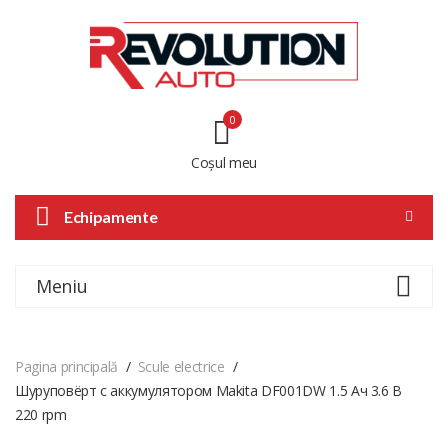
0
Coșul meu
Echipamente
Meniu
Pagina principală
Scule electrice
Шуруповёрт с аккумулятором Makita DF001DW 1.5 Ач 3.6 В
220 rpm