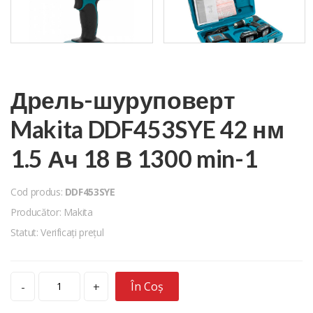
Дрель-шуруповерт
Makita DDF453SYE 42 нм
1.5 Ач 18 В 1300 min-1
Cod produs:
DDF453SYE
Producător: Makita
Statut: Verificați prețul
În Coș
-
+