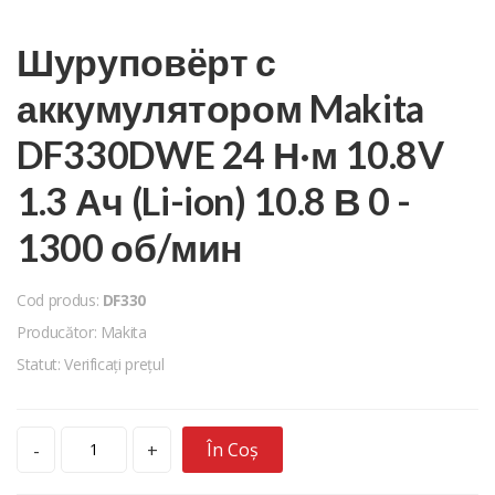
Шуруповёрт с
аккумулятором Makita
DF330DWE 24 Н·м 10.8V
1.3 Ач (Li-ion) 10.8 В 0 -
1300 об/мин
Cod produs:
DF330
Producător: Makita
Statut: Verificați prețul
În Coș
-
+