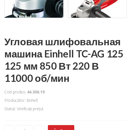
Угловая шлифовальная
машина Einhell TC-AG 125
125 мм 850 Вт 220 В
11000 об/мин
Cod produs:
44.306.19
Producător: Einhell
Statut: Verificați prețul