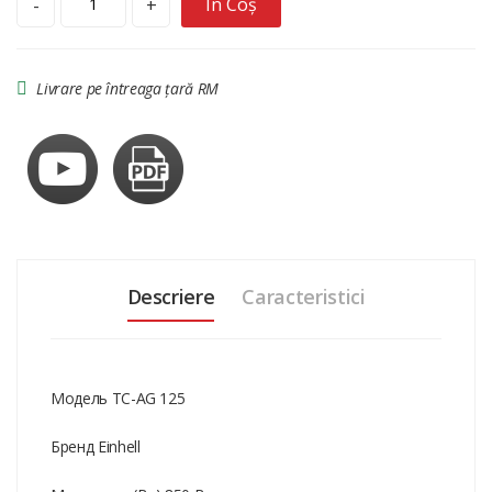
În Coș
-
+
Livrare pe întreaga țară RM
Descriere
Caracteristici
Модель TC-AG 125
Бренд Einhell