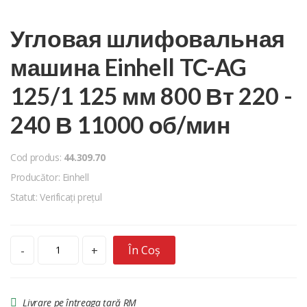
Угловая шлифовальная
машина Einhell TC-AG
125/1 125 мм 800 Вт 220 -
240 В 11000 об/мин
Cod produs:
44.309.70
Producător: Einhell
Statut: Verificați prețul
În Coș
-
+
Livrare pe întreaga țară RM