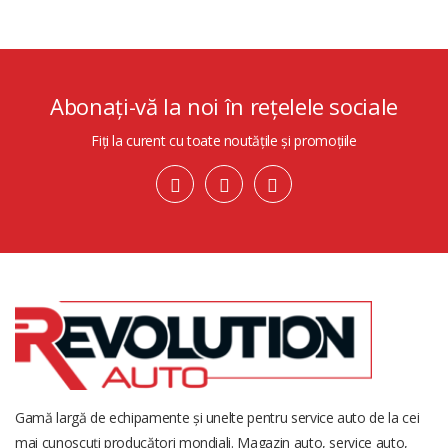
Abonați-vă la noi în rețelele sociale
Fiți la curent cu toate noutățile și promoțiile
Gamă largă de echipamente și unelte pentru service auto de la cei
mai cunoscuți producători mondiali. Magazin auto, service auto,