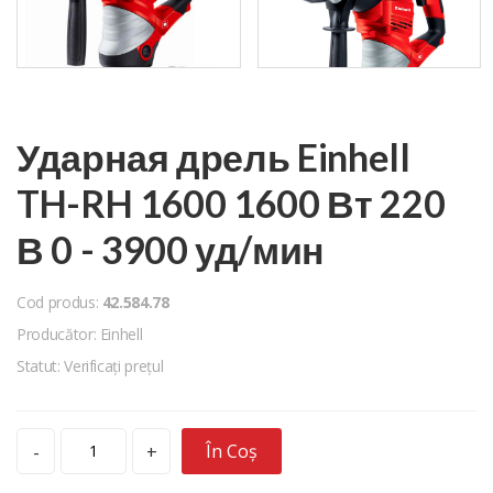
Ударная дрель Einhell
TH-RH 1600 1600 Вт 220
В 0 - 3900 уд/мин
Cod produs:
42.584.78
Producător: Einhell
Statut: Verificați prețul
În Coș
-
+