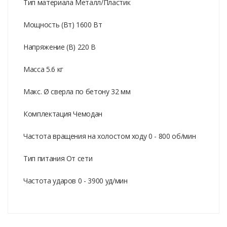
Тип материала Металл/Пластик
Мощность (Вт) 1600 Вт
Напряжение (В) 220 В
Масса 5.6 кг
Макс. Ø сверла по бетону 32 мм
Комплектация Чемодан
Частота вращения на холостом ходу 0 - 800 об/мин
Тип питания От сети
Частота ударов 0 - 3900 уд/мин