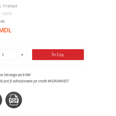
s:
YT07021
r: YATO
stoc
 MDL
În Coș
+
 pe întreaga țară RM
le pot fi achiziționate pe credit MICROINVEST