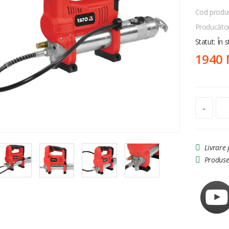
Cod produ
Producăto
Statut: În 
1940
-
Livrare
Produse