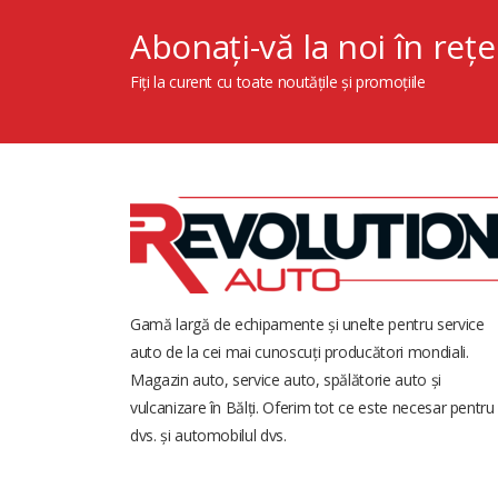
Abonați-vă la noi în rețe
Fiți la curent cu toate noutățile și promoțiile
Gamă largă de echipamente și unelte pentru service
auto de la cei mai cunoscuți producători mondiali.
Magazin auto, service auto, spălătorie auto și
vulcanizare în Bălți. Oferim tot ce este necesar pentru
dvs. și automobilul dvs.