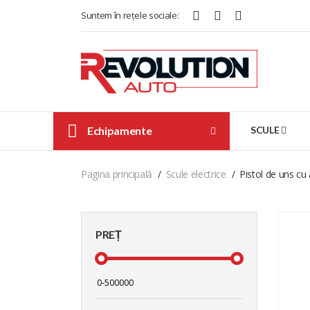
Suntem în rețele sociale:
Echipamente
SCULE
Pagina principală
Scule electrice
Pistol de uns cu 
PREȚ