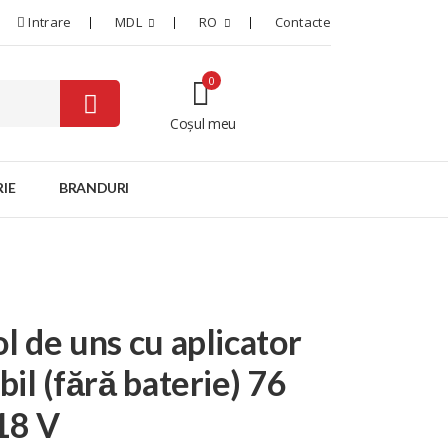
Intrare
MDL
RO
Contacte
0
Coșul meu
0
IE
BRANDURI
ol de uns cu aplicator
ibil (fără baterie) 76
18 V