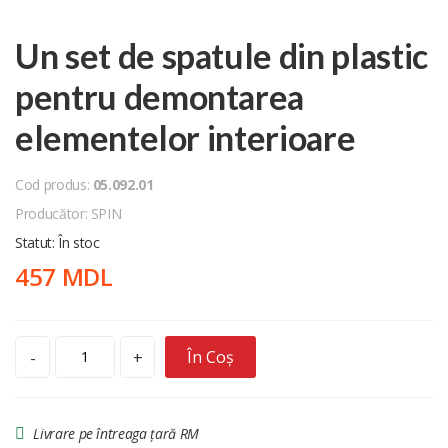
Un set de spatule din plastic
pentru demontarea
elementelor interioare
Cod produs:
05.092.01
Producător: SPIN
Statut: În stoc
457 MDL
În Coș
-
+
Livrare pe întreaga țară RM