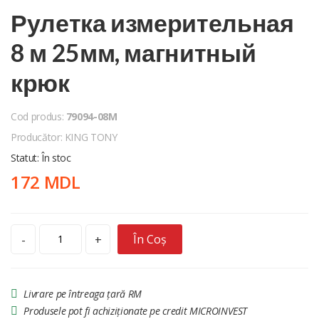
Рулетка измерительная
8 м 25мм, магнитный
крюк
Cod produs:
79094-08M
Producător: KING TONY
Statut: În stoc
172 MDL
În Coș
-
+
Livrare pe întreaga țară RM
Produsele pot fi achiziționate pe credit MICROINVEST