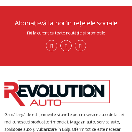
Abonați-vă la noi în rețelele sociale
Fiți la curent cu toate noutățile și promoțiile
Gamă largă de echipamente și unelte pentru service auto de la cei
mai cunoscuți producători mondiali. Magazin auto, service auto,
spălătorie auto și vulcanizare în Bălți. Oferim tot ce este necesar