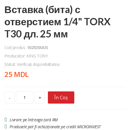
Вставка (битa) с
отверстием 1/4" TORX
T30 дл. 25 мм
Cod produs:
102530UUS
Producător: KING TONY
Statut: Verificați disponibilitatea
25 MDL
În Coș
-
+
Livrare pe întreaga țară RM
Produsele pot fi achiziționate pe credit MICROINVEST