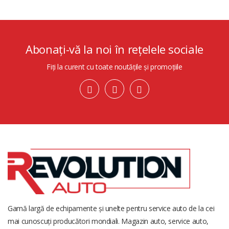
Abonați-vă la noi în rețelele sociale
Fiți la curent cu toate noutățile și promoțiile
Gamă largă de echipamente și unelte pentru service auto de la cei
mai cunoscuți producători mondiali. Magazin auto, service auto,