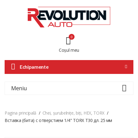
0
Coșul meu
Echipamente
Meniu
Pagina principală
Chei, șurubelnițe, biți, HEX, TORX
Вставка (битa) с отверстием 1/4" TORX T30 дл. 25 мм