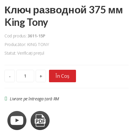
Ключ разводной 375 мм
King Tony
Cod produs:
3611-15P
Producător: KING TONY
Statut: Verificați prețul
În Coș
-
+
Livrare pe întreaga țară RM