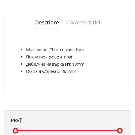
Descriere
Caracteristici
Материал - Chrome vanadium
Покритие - фосфатиран
Дебелина на върха
H1
: 13mm
Обща дължина
L
: 365mm
PREȚ