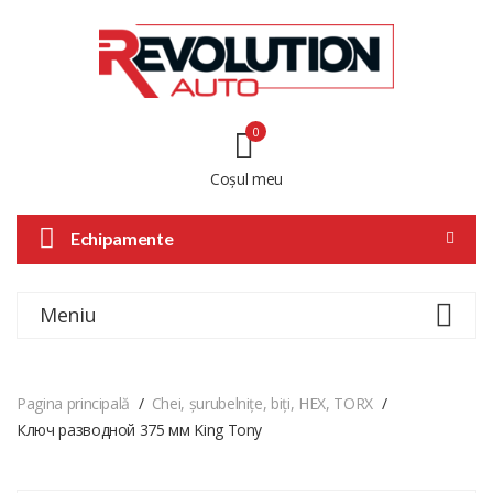
0
Coșul meu
Echipamente
Meniu
Pagina principală
Chei, șurubelnițe, biți, HEX, TORX
Ключ разводной 375 мм King Tony