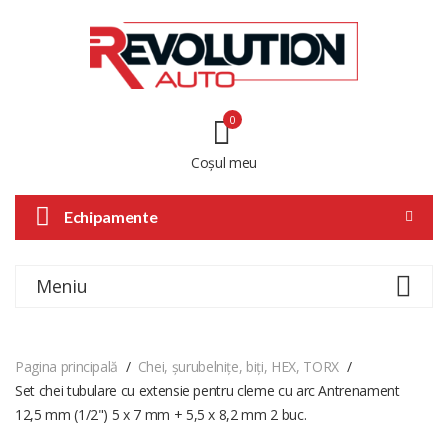
0
Coșul meu
Echipamente
Meniu
Pagina principală
Chei, șurubelnițe, biți, HEX, TORX
Set chei tubulare cu extensie pentru cleme cu arc Antrenament
12,5 mm (1/2") 5 x 7 mm + 5,5 x 8,2 mm 2 buc.