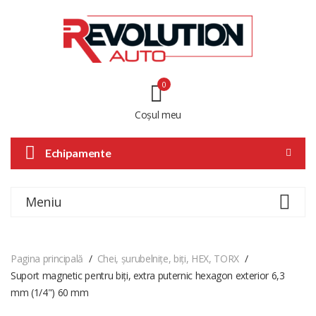
0
Coșul meu
Echipamente
Meniu
Pagina principală
Chei, șurubelnițe, biți, HEX, TORX
Suport magnetic pentru biți, extra puternic hexagon exterior 6,3
mm (1/4") 60 mm