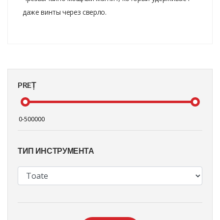
даже винты через сверло.
PREȚ
ТИП ИНСТРУМЕНТА