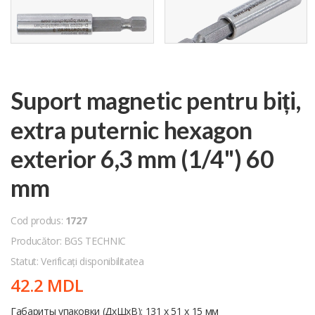
Suport magnetic pentru biți,
extra puternic hexagon
exterior 6,3 mm (1/4") 60
mm
Cod produs:
1727
Producător: BGS TECHNIC
Statut: Verificați disponibilitatea
42.2 MDL
Габариты упаковки (ДхШхВ): 131 x 51 x 15 мм