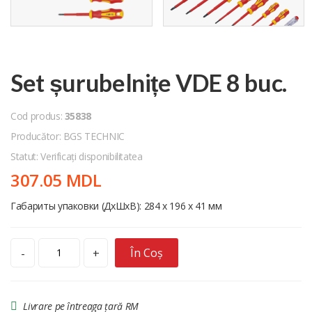
Set șurubelnițe VDE 8 buc.
Cod produs:
35838
Producător: BGS TECHNIC
Statut: Verificați disponibilitatea
307.05 MDL
Габариты упаковки (ДхШхВ): 284 x 196 x 41 мм
În Coș
-
+
Livrare pe întreaga țară RM