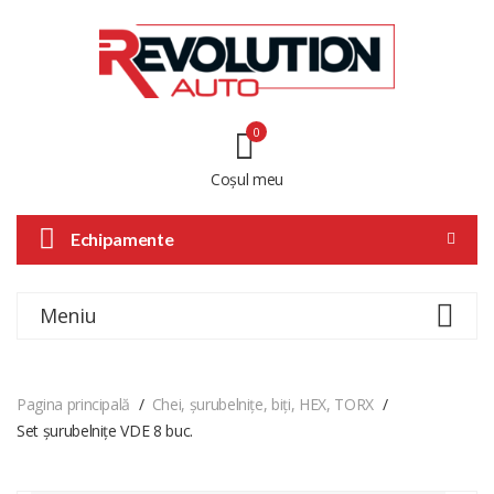
0
Coșul meu
Echipamente
Meniu
Pagina principală
Chei, șurubelnițe, biți, HEX, TORX
Set șurubelnițe VDE 8 buc.