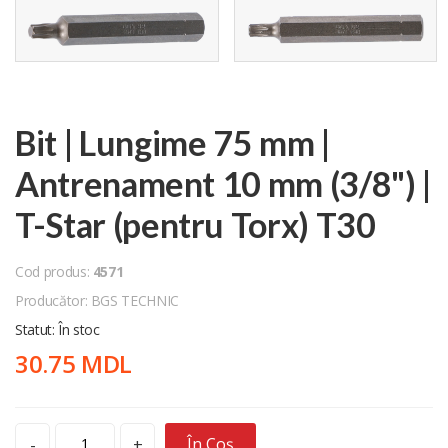
Bit | Lungime 75 mm |
Antrenament 10 mm (3/8") |
T-Star (pentru Torx) T30
Cod produs:
4571
Producător: BGS TECHNIC
Statut: În stoc
30.75 MDL
În Coș
-
+