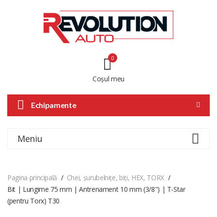
0
Coșul meu
Echipamente
Meniu
Pagina principală
Chei, șurubelnițe, biți, HEX, TORX
Bit | Lungime 75 mm | Antrenament 10 mm (3/8") | T-Star
(pentru Torx) T30