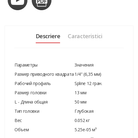
Descriere
Caracteristici
Параметры
Значения
Размер приводного квадрата
1/4" (6,35 мм)
Рабочий профиль
Spline 12 гран.
Размер головки
13 мм
L - Длина общая
50 мм
Тип головки
Глубокая
Вес
0.052 кг
Объем
5.25e-05 м³