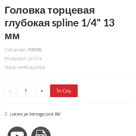
Головка торцевая
глубокая spline 1/4" 13
мм
Cod produs:
P2013L
Producător: LICOTA
Statut: Verificați prețul
În Coș
-
+
Livrare pe întreaga țară RM