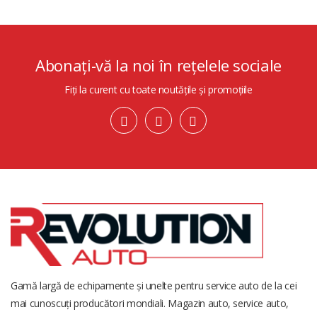
Abonați-vă la noi în rețelele sociale
Fiți la curent cu toate noutățile și promoțiile
Gamă largă de echipamente și unelte pentru service auto de la cei
mai cunoscuți producători mondiali. Magazin auto, service auto,