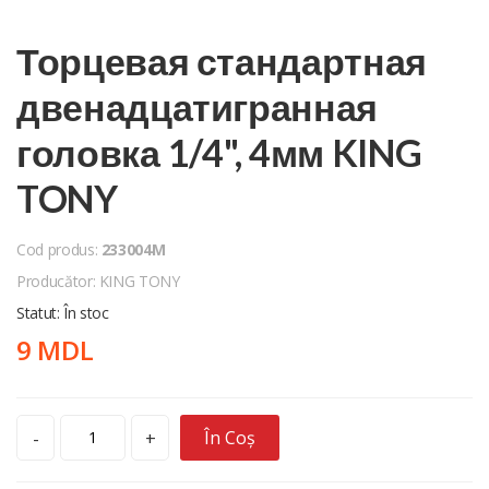
Торцевая стандартная
двенадцатигранная
головка 1/4", 4мм KING
TONY
Cod produs:
233004M
Producător: KING TONY
Statut: În stoc
9 MDL
În Coș
-
+