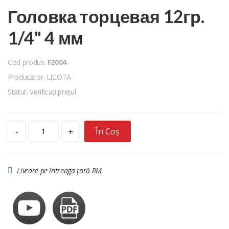
Головка торцевая 12гр.
1/4" 4 мм
Cod produs:
F2004
Producător: LICOTA
Statut: Verificați prețul
În Coș
-
+
Livrare pe întreaga țară RM