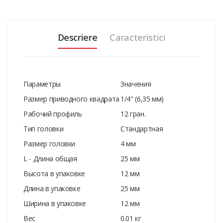
Descriere
Caracteristici
Параметры
Значения
Размер приводного квадрата
1/4" (6,35 мм)
Рабочий профиль
12 гран.
Тип головки
Стандартная
Размер головки
4 мм
L - Длина общая
25 мм
Высота в упаковке
12 мм
Длина в упаковке
25 мм
Ширина в упаковке
12 мм
Вес
0.01 кг