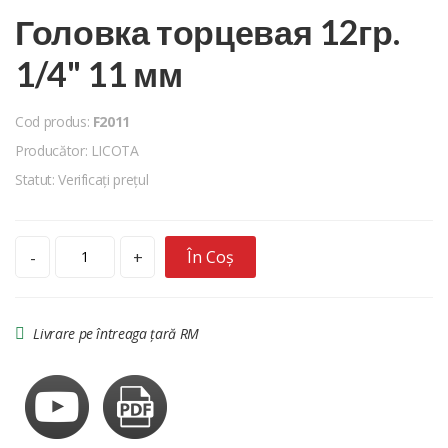
Головка торцевая 12гр.
1/4" 11 мм
Cod produs:
F2011
Producător: LICOTA
Statut: Verificați prețul
În Coș
-
+
Livrare pe întreaga țară RM