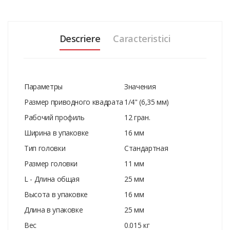
Descriere
Caracteristici
Параметры
Значения
Размер приводного квадрата
1/4" (6,35 мм)
Рабочий профиль
12 гран.
Ширина в упаковке
16 мм
Тип головки
Стандартная
Размер головки
11 мм
L - Длина общая
25 мм
Высота в упаковке
16 мм
Длина в упаковке
25 мм
Вес
0.015 кг