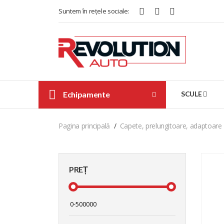
Suntem în rețele sociale:
Echipamente
SCULE
Pagina principală
Capete, prelungitoare, adaptoare
PREȚ