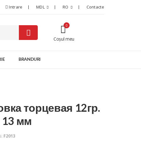
Intrare
MDL
RO
Contacte
0
Coșul meu
0
IE
BRANDURI
овка торцевая 12гр.
" 13 мм
s:
F2013