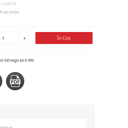
r: LICOTA
ficați prețul
În Coș
+
 pe întreaga țară RM