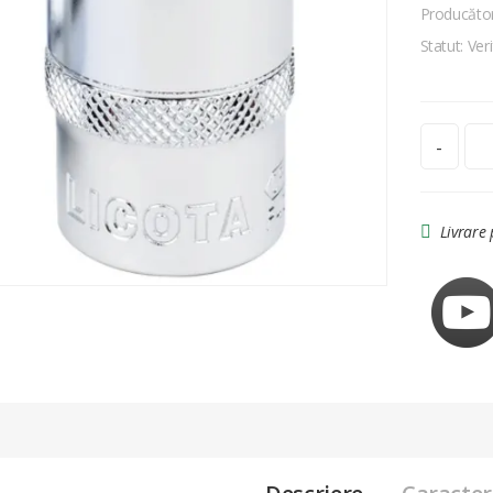
Producăto
Statut: Veri
-
Livrare