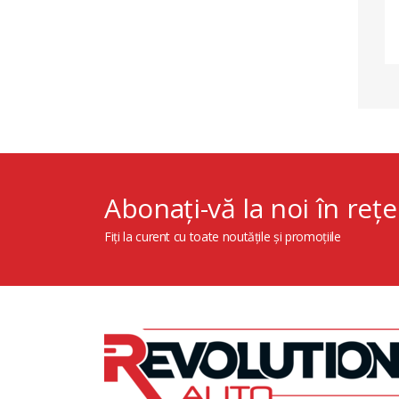
Abonați-vă la noi în rețe
Fiți la curent cu toate noutățile și promoțiile