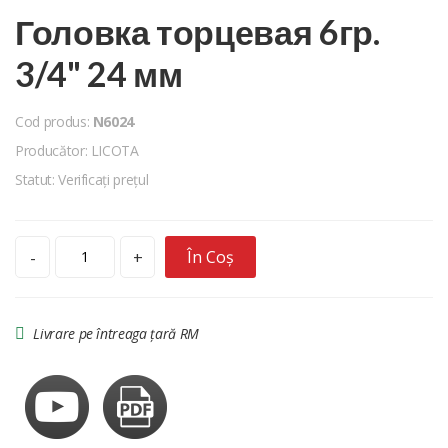
Головка торцевая 6гр.
3/4" 24 мм
Cod produs:
N6024
Producător: LICOTA
Statut: Verificați prețul
În Coș
-
+
Livrare pe întreaga țară RM