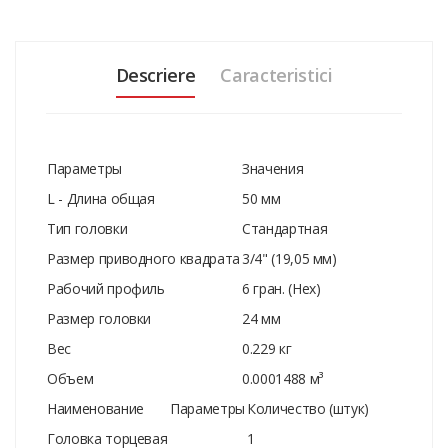
Descriere
Caracteristici
Параметры
Значения
L - Длина общая
50 мм
Тип головки
Стандартная
Размер приводного квадрата
3/4" (19,05 мм)
Рабочий профиль
6 гран. (Hex)
Размер головки
24 мм
Вес
0.229 кг
Объем
0.0001488 м³
Наименование
Параметры
Количество (штук)
Головка торцевая
1