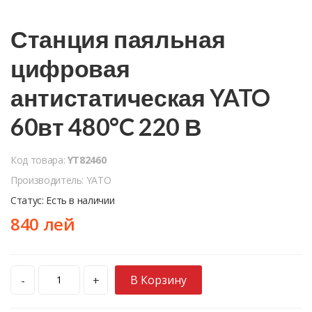
Станция паяльная
цифровая
антистатическая YATO
60вт 480°C 220 В
Код товара:
YT82460
Производитель: YATO
Статус: Есть в наличии
840 лей
В Корзину
-
+