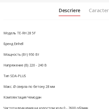
Descriere
Caracteri
Модель TE-RH 28 5F
Бренд Einhell
Мощность (Вт) 950 Вт
Напряжение (В) 220 - 240 В
Тип SDA-PLUS
Макс. Ø сверла по бетону 28 мм
Комплектация Чемодан
Частота вращения на холостом ходу 0 - 2600 об/мин