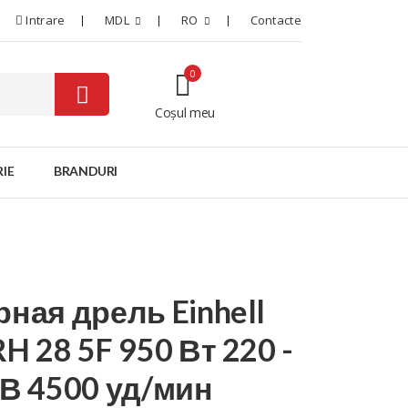
Intrare
MDL
RO
Contacte
0
Coșul meu
0
IE
BRANDURI
рная дрель Einhell
H 28 5F 950 Вт 220 -
 В 4500 уд/мин