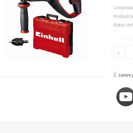
Cod produ
Producător:
Statut: Veri
-
Livrare