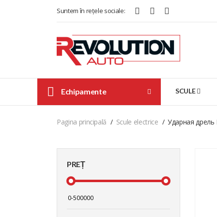
Suntem în rețele sociale:
Echipamente
SCULE
Pagina principală
Scule electrice
Ударная дрель E
PREȚ