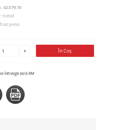
s:
42.579.70
 Einhell
ficați prețul
În Coș
+
 pe întreaga țară RM