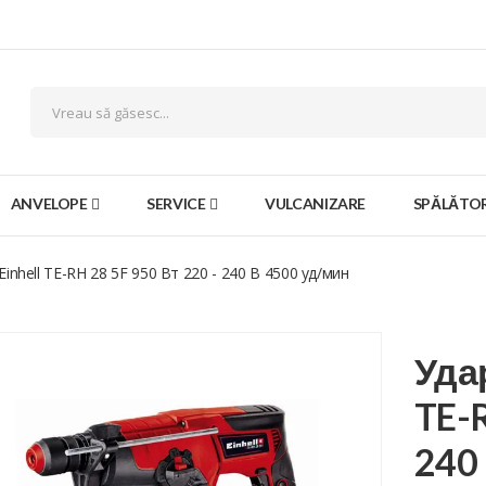
ANVELOPE
SERVICE
VULCANIZARE
SPĂLĂTOR
inhell TE-RH 28 5F 950 Вт 220 - 240 В 4500 уд/мин
Уда
TE-R
240