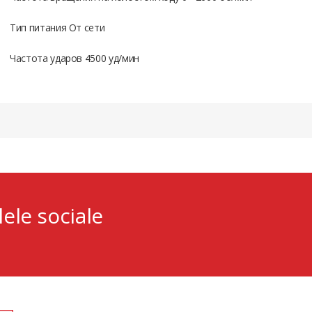
Тип питания От сети
Частота ударов 4500 уд/мин
lele sociale