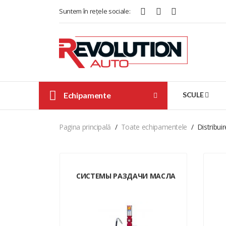
Suntem în rețele sociale:
Echipamente
SCULE
Pagina principală
Toate echipamentele
Distribuir
СИСТЕМЫ РАЗДАЧИ МАСЛА