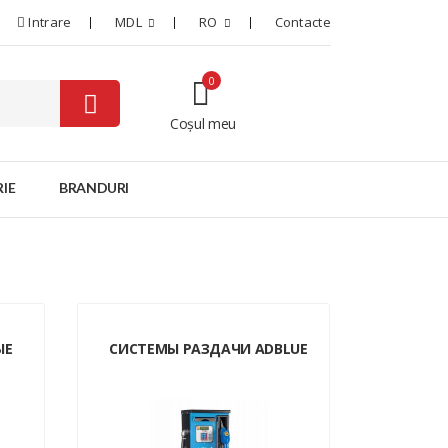
Intrare
MDL
RO
Contacte
0
Coșul meu
0
IE
BRANDURI
ЫЕ
СИСТЕМЫ РАЗДАЧИ ADBLUE