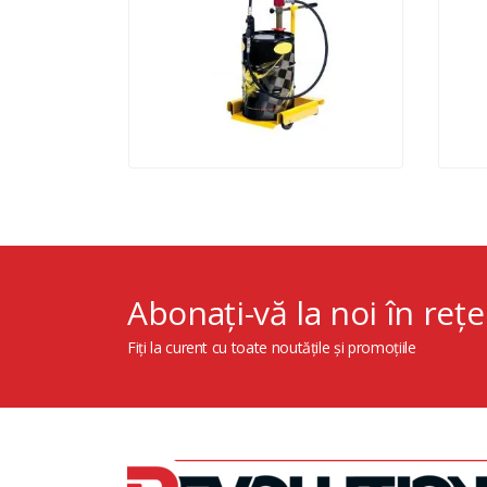
Abonați-vă la noi în rețe
Fiți la curent cu toate noutățile și promoțiile