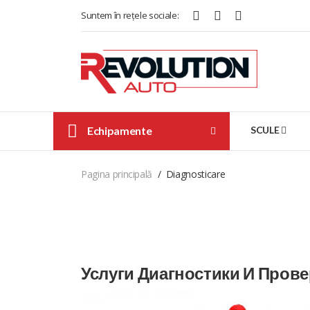
Suntem în rețele sociale:
Echipamente
SCULE
Pagina principală
Diagnosticare
Услуги Диагностики И Пров