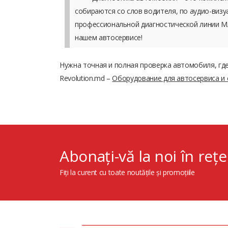
собираются со слов водителя, по аудио-виз
профессиональной диагностической линии M
нашем автосервисе!
Нужна точная и полная проверка автомобиля, гд
Revolution.md –
Оборудование для автосервиса и
Abonați-vă la noi în rețe
Fiți la curent cu toate noutățile și promoțiile