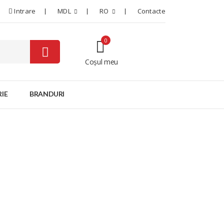
Intrare
MDL
RO
Contacte
0
Coșul meu
0
IE
BRANDURI