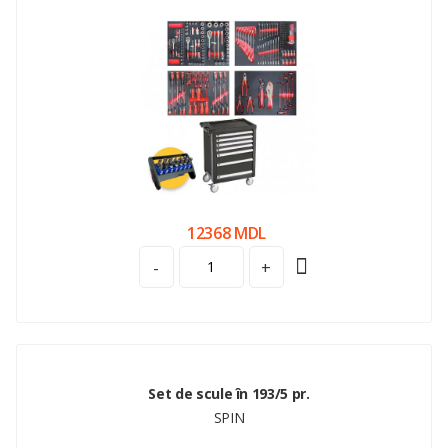
12368 MDL
-
+
Set de scule în 193/5 pr.
SPIN