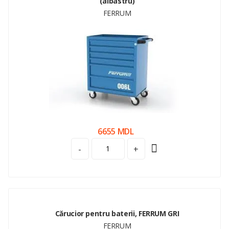
(albastru)
FERRUM
6655 MDL
-
+
Cărucior pentru baterii, FERRUM GRI
FERRUM