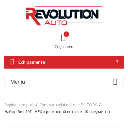
0
Coșul meu
Echipamente
Meniu
Pagina principală
Chei, șurubelnițe, biți, HEX, TORX
Набор бит 1/4", HEX в резиновой вставке, 10 предметов