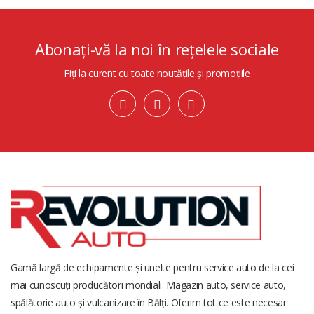
Abonați-vă la noi în rețelele sociale
Fiți la curent cu toate noutățile și promoțiile
Gamă largă de echipamente și unelte pentru service auto de la cei
mai cunoscuți producători mondiali. Magazin auto, service auto,
spălătorie auto și vulcanizare în Bălți. Oferim tot ce este necesar