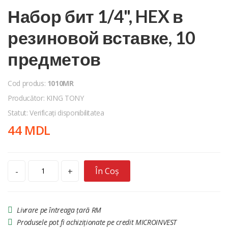
Набор бит 1/4", HEX в
резиновой вставке, 10
предметов
Cod produs:
1010MR
Producător: KING TONY
Statut: Verificați disponibilitatea
44 MDL
În Coș
-
+
Livrare pe întreaga țară RM
Produsele pot fi achiziționate pe credit MICROINVEST