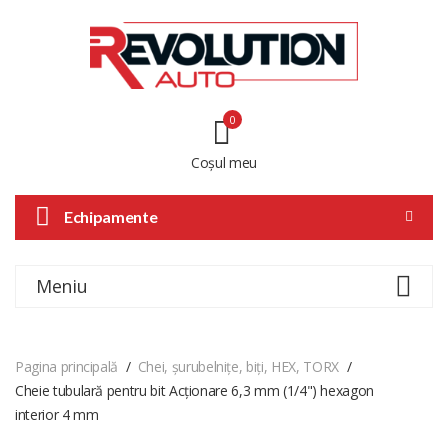
0
Coșul meu
Echipamente
Meniu
Pagina principală
Chei, șurubelnițe, biți, HEX, TORX
Cheie tubulară pentru bit Acționare 6,3 mm (1/4") hexagon
interior 4 mm