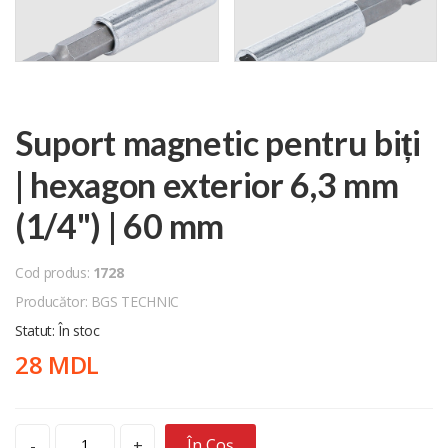
Suport magnetic pentru biți
| hexagon exterior 6,3 mm
(1/4") | 60 mm
Cod produs:
1728
Producător: BGS TECHNIC
Statut: În stoc
28 MDL
În Coș
-
+