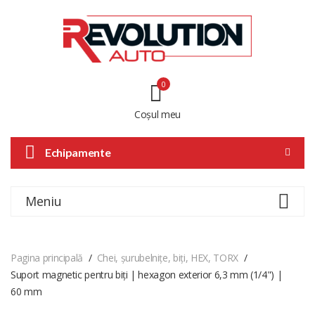
0
Coșul meu
Echipamente
Meniu
Pagina principală
Chei, șurubelnițe, biți, HEX, TORX
Suport magnetic pentru biți | hexagon exterior 6,3 mm (1/4") |
60 mm