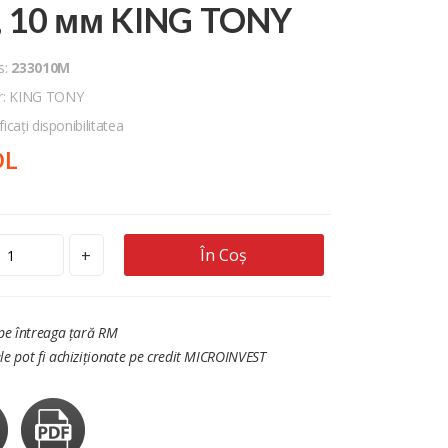
", 10 мм KING TONY
s:
233010M
r: KING TONY
ficați disponibilitatea
DL
În Coș
+
 pe întreaga țară RM
le pot fi achiziționate pe credit MICROINVEST