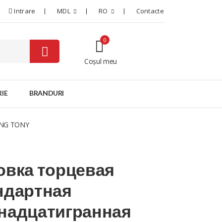
Intrare
MDL
RO
Contacte
0
Coșul meu
0
IE
BRANDURI
KING TONY
овка торцевая
ндартная
надцатигранная