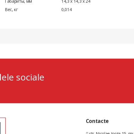
Габариты, мм
14,3 х 14,3 х 24
Вес, кг
0,014
lele sociale
Contacte
str. Nicolae Iorga 15, mu