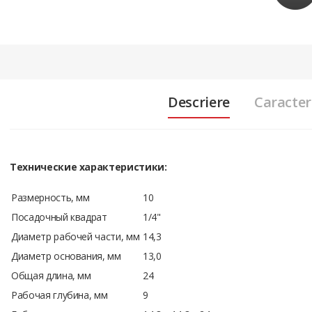
Descriere
Caracteri
Технические характеристики:
Размерность, мм
10
Посадочный квадрат
1/4"
Диаметр рабочей части, мм
14,3
Диаметр основания, мм
13,0
Общая длина, мм
24
Рабочая глубина, мм
9