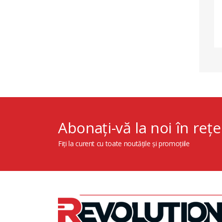
Abonați-vă la noi în rețe
Fiți la curent cu toate noutățile și promoțiile