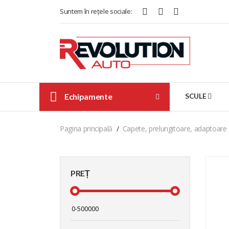
Suntem în rețele sociale:
Echipamente
SCULE
Pagina principală
Capete, prelungitoare, adaptoare
PREȚ