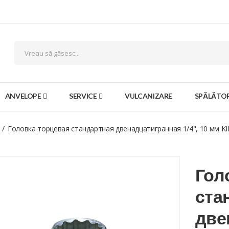
ANVELOPE
SERVICE
VULCANIZARE
SPĂLĂTOR
Головка торцевая стандартная двенадцатигранная 1/4", 10 мм 
Гол
ста
две