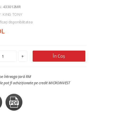
s:
433012MR
r: KING TONY
ficați disponibilitatea
DL
În Coș
+
 pe întreaga țară RM
le pot fi achiziționate pe credit MICROINVEST