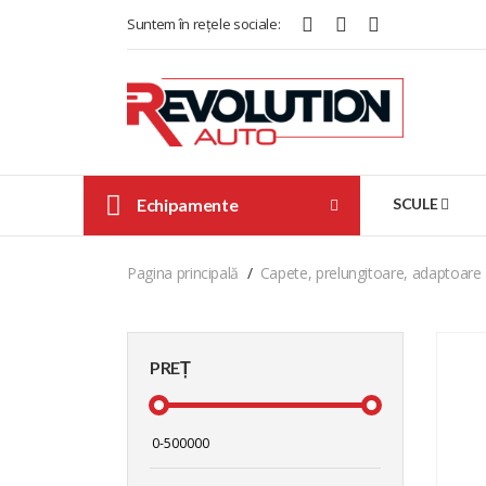
Suntem în rețele sociale:
Echipamente
SCULE
Pagina principală
Capete, prelungitoare, adaptoare
PREȚ