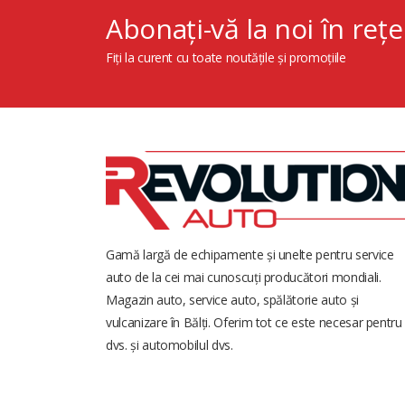
Abonați-vă la noi în rețe
Fiți la curent cu toate noutățile și promoțiile
Gamă largă de echipamente și unelte pentru service
auto de la cei mai cunoscuți producători mondiali.
Magazin auto, service auto, spălătorie auto și
vulcanizare în Bălți. Oferim tot ce este necesar pentru
dvs. și automobilul dvs.