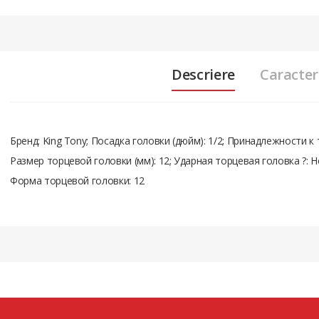
Descriere
Caracteri
Бренд:
King Tony
; Посадка головки (дюйм):
1/2
; Принадлежности к
Размер торцевой головки (мм):
12
; Ударная торцевая головка ?:
Н
Форма торцевой головки:
12