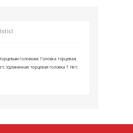
stici
 торцевым головкам:
Головка торцевая
;
ет
; Удлиненная торцевая головка ?:
Нет
;