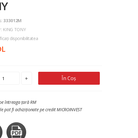
NY
s:
333012M
r: KING TONY
ficați disponibilitatea
DL
În Coș
+
 pe întreaga țară RM
le pot fi achiziționate pe credit MICROINVEST