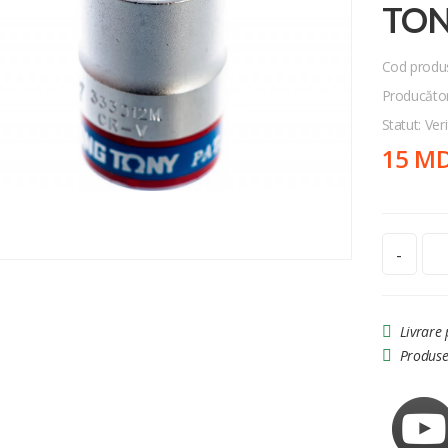
TO
Cod produ
Producăto
Statut: Veri
15 M
-
Livrare
Produse