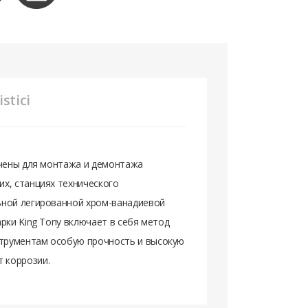
stici
ачены для монтажа и демонтажа
х, станциях технического
ьной легированной хром-ванадиевой
рки King Tony включает в себя метод
трументам особую прочность и высокую
т коррозии.