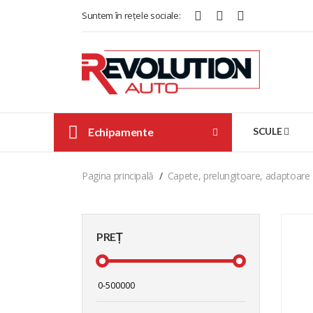
Suntem în rețele sociale:
Echipamente
SCULE
Pagina principală
Capete, prelungitoare, adaptoare
PREȚ