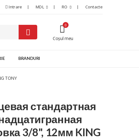
Intrare
MDL
RO
Contacte
0
Coșul meu
0
IE
BRANDURI
ING TONY
цевая стандартная
надцатигранная
овка 3/8", 12мм KING