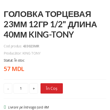
ГОЛОВКА ТОРЦЕВАЯ
23ММ 12ГР 1/2" ДЛИНА
40ММ KING-TONY
Cod produs:
433023MR
Producător: KING TONY
Statut: În stoc
57 MDL
În Coș
-
+
Livrare pe întreaga țară RM