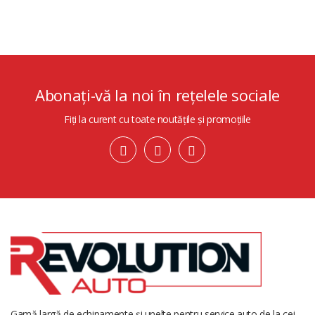
Abonați-vă la noi în rețelele sociale
Fiți la curent cu toate noutățile și promoțiile
Gamă largă de echipamente și unelte pentru service auto de la cei