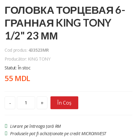
ГОЛОВКА ТОРЦЕВАЯ 6-
ГРАННАЯ KING TONY
1/2" 23 ММ
Cod produs:
433523MR
Producător: KING TONY
Statut: În stoc
55 MDL
În Coș
-
+
Livrare pe întreaga țară RM
Produsele pot fi achiziționate pe credit MICROINVEST