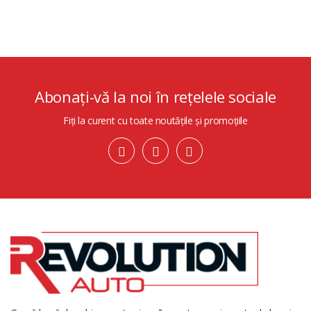
Abonați-vă la noi în rețelele sociale
Fiți la curent cu toate noutățile și promoțiile