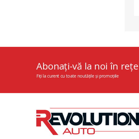
Abonați-vă la noi în rețe
Fiți la curent cu toate noutățile și promoțiile