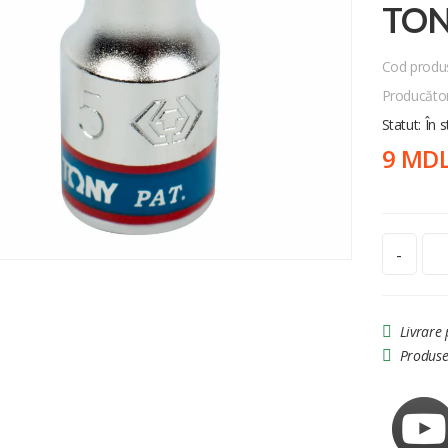
TO
Cod produ
Producăto
Statut: În 
9 MD
-
Livrare
Produse