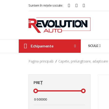
Suntem în rețele sociale:
Echipamente
SCULE
Pagina principală
Capete, prelungitoare, adaptoare
PREȚ