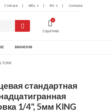
Intrare
MDL
RO
Contacte
0
Coșul meu
0
IE
BRANDURI
NG TONY
цевая стандартная
надцатигранная
овка 1/4", 5мм KING