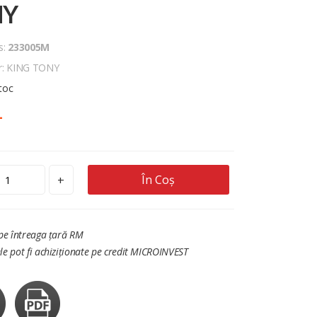
NY
s:
233005M
r: KING TONY
stoc
L
În Coș
+
 pe întreaga țară RM
le pot fi achiziționate pe credit MICROINVEST