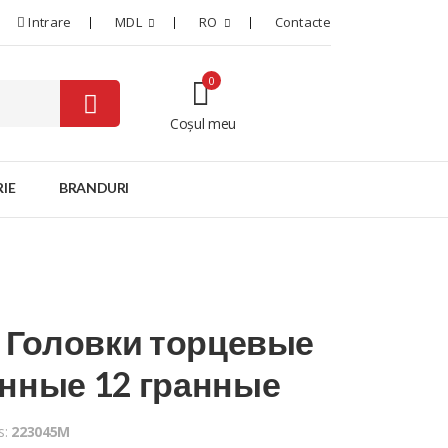
Intrare
MDL
RO
Contacte
0
Coșul meu
0
IE
BRANDURI
" Головки торцевые
нные 12 гранные
s:
223045M