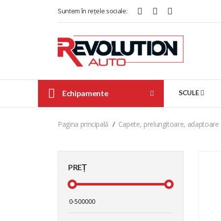
Suntem în rețele sociale:
Echipamente
SCULE
Pagina principală
Capete, prelungitoare, adaptoare
PREȚ