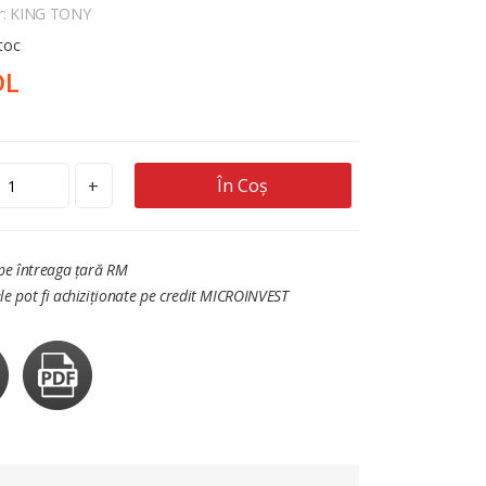
r: KING TONY
stoc
DL
În Coș
+
 pe întreaga țară RM
le pot fi achiziționate pe credit MICROINVEST