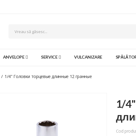
ANVELOPE
SERVICE
VULCANIZARE
SPĂLĂTOR
1/4" Головки торцевые длинные 12 гранные
1/4
дли
Cod produ