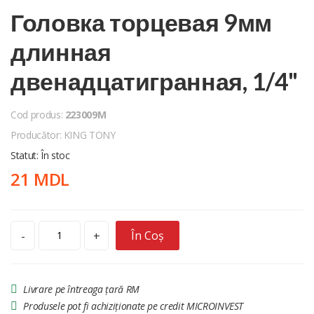
Головка торцевая 9мм
длинная
двенадцатигранная, 1/4"
Cod produs:
223009M
Producător: KING TONY
Statut: În stoc
21 MDL
În Coș
-
+
Livrare pe întreaga țară RM
Produsele pot fi achiziționate pe credit MICROINVEST