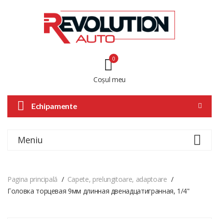
0
Coșul meu
Echipamente
Meniu
Pagina principală
Capete, prelungitoare, adaptoare
Головка торцевая 9мм длинная двенадцатигранная, 1/4"