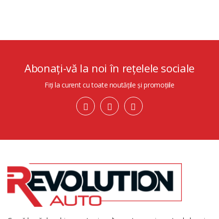
Abonați-vă la noi în rețelele sociale
Fiți la curent cu toate noutățile și promoțiile