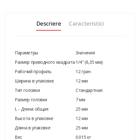
Descriere
Caracteristici
Параметры
Значения
Размер приводного квадрата
1/4" (6,35 мм)
Рабочий профиль
12 гран.
Ширина в упаковке
12 мм
Тип головки
Стандартная
Размер головки
7 мм
L - Длина общая
25 мм
Высота в упаковке
12 мм
Длина в упаковке
25 мм
Вес
0.015 кг