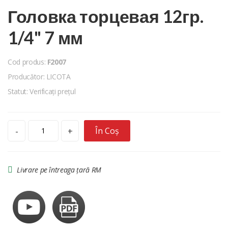
Головка торцевая 12гр.
1/4" 7 мм
Cod produs:
F2007
Producător: LICOTA
Statut: Verificați prețul
În Coș
-
+
Livrare pe întreaga țară RM