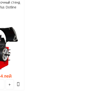
очный стенд
Шиномонта
us Dotline
A
84 лей
9888
+