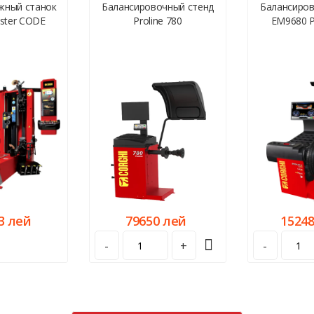
ный станок
Балансировочный стенд
Балансиров
aster CODE
Proline 780
EM9680 Pl
3 лей
79650 лей
1524
-
+
-