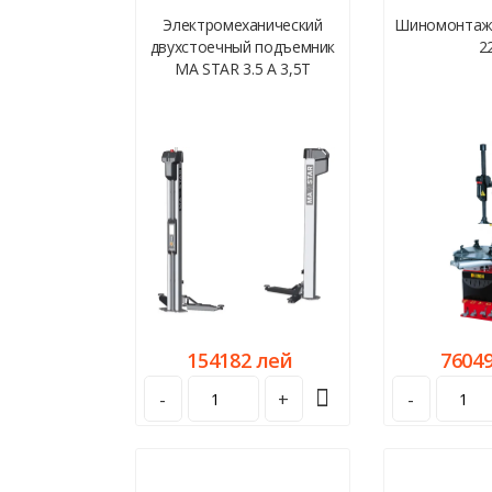
чный станок
Электромеханический
Шиномонтажн
00
двухстоечный подъемник
2
MA STAR 3.5 A 3,5Т
 лей
154182 лей
7604
+
-
+
-