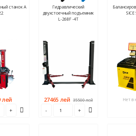
ый станок A
Гидравлический
Балансиров
22
двухстоечный подъемник
SICE 
L-268F -4T
9 лей
27465 лей
Нет в 
35500 лей
+
-
+