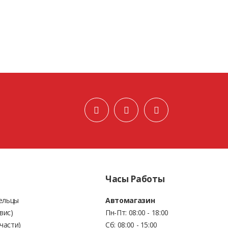
W10
Ice Blazer Alpine+
E
KOOK
SAILUN
SA
55/R20
155/70/R13
185/
наличии
Нет в наличии
Нет в
Часы Работы
Бельцы
Автомагазин
вис)
Пн-Пт: 08:00 - 18:00
части)
Сб: 08:00 - 15:00
W616
E