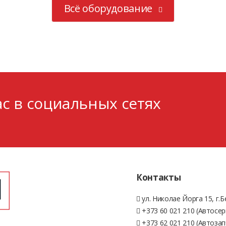
ite
W616
R
Всё оборудование
LUN
HANKOOK
HAN
5/R15
205/65/R15
275/
с в социальных сетях
наличии
Нет в наличии
Нет в 
Контакты
ул. Николае Йорга 15, г.
+373 60 021 210 (Автосер
+373 62 021 210 (Автозап
ite
Elite