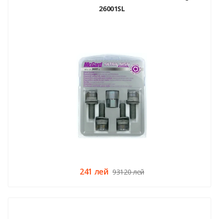
26001SL
241 лей
93120 лей