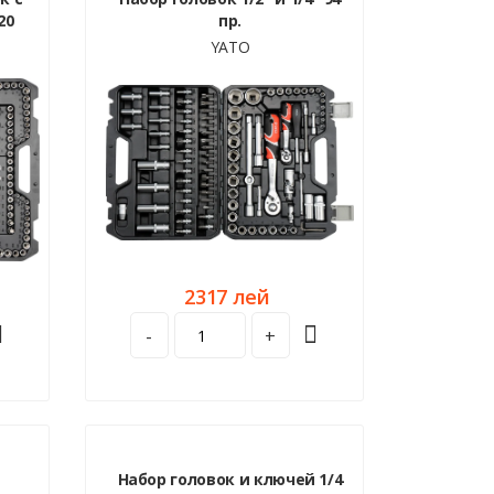
20
пр.
YATO
2317 лей
-
+
Набор головок и ключей 1/4