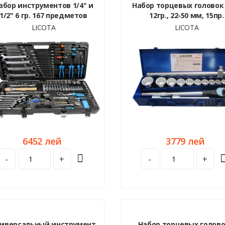
абор инструментов 1/4" и
Набор торцевых головок 
1/2" 6 гр. 167 предметов
12гр., 22-50 мм, 15пр.
LICOTA
LICOTA
6452 лей
3779 лей
-
+
-
+
иверсальный инструмент
Набор торцевых голово