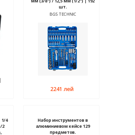
мм (3/8") / 12,5 мм (1/2") | 192
шт.
BGS TECHNIC
2241 лей
 1/4
Набор инструментов в
/2
алюминиевом кейсе 129
,
предметов.