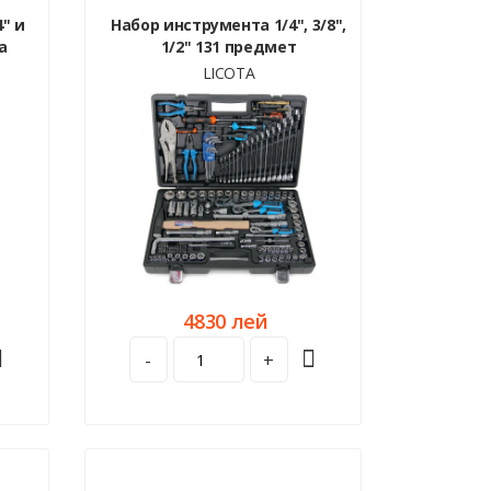
" и
Набор инструмента 1/4", 3/8",
а
1/2" 131 предмет
LICOTA
4830 лей
-
+