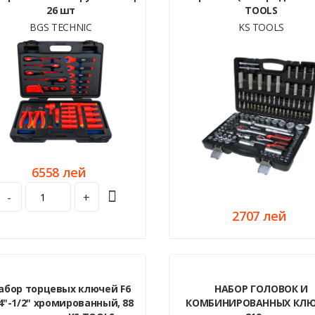
26 шт
TOOLS
BGS TECHNIC
KS TOOLS
6558 лей
-
+
2707 лей
абор торцевых ключей F6
НАБОР ГОЛОВОК И
4"-1/2" хромированный, 88
КОМБИНИРОВАННЫХ КЛ