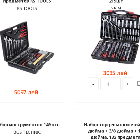
предметов KS TOOLS
219шт
KS TOOLS
SPIN
3035 лей
-
+
5097 лей
бор инструментов 149 шт.
Набор торцевых ключей
дюйма + 3/8 дюйма + 1
BGS TECHNIC
дюйма, 132 предмета