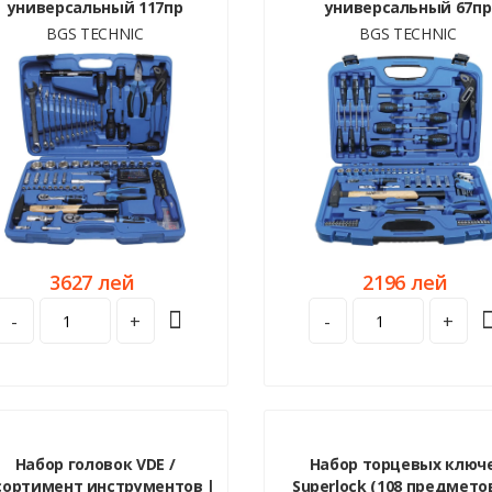
универсальный 117пр
универсальный 67пр
BGS TECHNIC
BGS TECHNIC
3627 лей
2196 лей
-
+
-
+
Набор головок VDE /
Набор торцевых ключ
сортимент инструментов |
Superlock (108 предметов