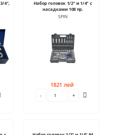
3/4",
Набор головок 1/2" и 1/4" с
насадками 108 пр.
SPIN
1821 лей
-
+
к с
Набор головок 1/2" и 1/4" 94