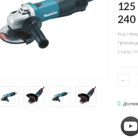
125
240
Код това
Производ
Статус: У
-
Достав