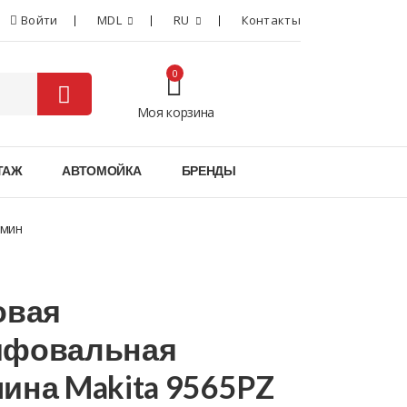
Войти
MDL
RU
Контакты
0
Моя корзина
0
ТАЖ
АВТОМОЙКА
БРЕНДЫ
/мин
овая
фовальная
ина Makita 9565PZ