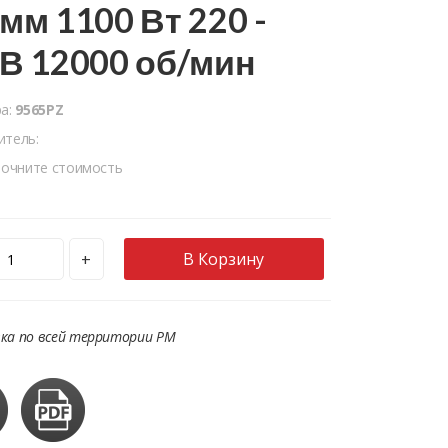
 мм 1100 Вт 220 -
 В 12000 об/мин
ра:
9565PZ
итель:
точните стоимость
В Корзину
+
ка по всей территории РМ