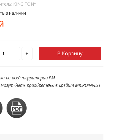
итель: KING TONY
сть в наличии
й
В Корзину
+
ка по всей территории РМ
 могут быть приобретены в кредит MICROINVEST