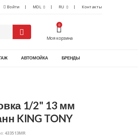
Войти
MDL
RU
Контакты
0
Моя корзина
0
ТАЖ
АВТОМОЙКА
БРЕНДЫ
овка 1/2" 13 мм
анн KING TONY
ра:
433513MR