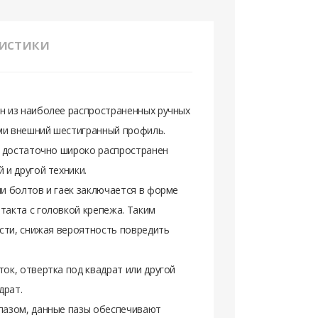
истики
н из наиболее распространенных ручных
ми внешний шестигранный профиль.
й достаточно широко распространен
 и другой техники.
и болтов и гаек заключается в форме
акта с головкой крепежа. Таким
сти, снижая вероятность повредить
ок, отвертка под квадрат или другой
драт.
пазом, данные пазы обеспечивают